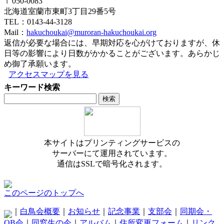
〒050-0083
北海道室蘭市東町3丁目29番5号
TEL：0143-44-3128
Mail：
hakuchoukai@muroran-hakuchoukai.org
返信が必要な場合には、早期対応を心がけておりますが、休
日等の影響により日数がかかることがございます。あらかじ
め御了承願います。
アクセスマップを見る
キーワード検索
本サイトはプリンティングサービスの
サーバーにて運用されています。
通信はSSLで暗号化されます。
このページのトップへ
｜
白鳥会概要
｜
お知らせ
｜
記念事業
｜
支部会
｜
同期会・
OB会
｜
同窓生の今
｜
アルバム
｜
住所変更フォーム
｜
リンク