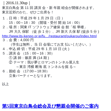
｜2016.11.30up｜
東京白鳥会 第 11 回 講演 会・新 年親 睦会が開催されます。
東京近郊のかた、ぜひご出席を！
１．日 時：平成 29 年 1 月 29 日（日 ）
15：00～18：30 （開場・受付 開 始 14：00）
２．場 所：関東 IT ソフトウェア健保 会 館「桜 華楼」
JR 大久 保駅 （徒 歩 1 分）、JR 新大 久保 駅 (徒歩 5 分 )
http://www.its-kenpo.or.jp/fu…/restaurant/oukarou/index.html
３．会 費：4,000 円
（学生は無料 。当 日 会場にてお支 払いください。）
４．申込 締 切：平成 29 年 1 月 10 日 (火 )
５．講演 会 （15：00～16：30）
① 講 師：篠原 満 (14 期 )
② テーマ：我が夢とロマンのトンネル屋人生
～東京 湾横 断海 底 トンネルを掘 る～
６．親睦 会 （17:00～18:30）
立食パーティーとなります。
以上
第5回東京白鳥会総会及び懇親会開催のご案内