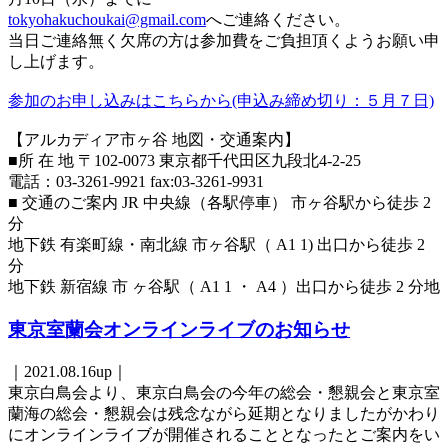
tokyohakuchoukai@gmail.com
へご連絡ください。
当日ご連絡無く欠席の方は参加費をご負担頂くようお願い申
し上げます。
参加のお申し込みはこちらから(申込み締め切り：５月７日)
【アルカディア市ヶ谷 地図・交通案内】
■所 在 地 〒102-0073 東京都千代田区九段北4-2-25
電話：03-3261-9921 fax:03-3261-9931
■ 交通のご案内 JR 中央線（各駅停車） 市ヶ谷駅から徒歩 2
分
地下鉄 有楽町線・南北線 市ヶ谷駅（ A1 1) 出口から徒歩 2
分
地下鉄 新宿線 市 ヶ谷駅（ A1 1 ・ A4 ）出口から徒歩 2 分地
東京室蘭会オンラインライブのお知らせ
｜2021.08.16up｜
東京白鳥会より、東京白鳥会の今年の総会・懇親会と東京室
蘭海の総会・懇親会は残念ながら延期となりましたがかわり
にオンラインライブが開催されることとなったとご案内をい