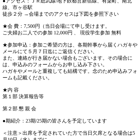
●アクセス：ＪＲ総武線/地下鉄都営新宿線、有楽町、南北
線、市ヶ谷駅
徒歩２分 →会場までのアクセスは下図を参照下さい
★会 費：7,500円（当日会場にて申し受けます。
ご夫婦お二人での参加 12,000円 、 現役学生参加 無料
★参加申込：参加ご希望の方は、各期幹事から届くハガキや
メールにて５月７日迄にご返信ください、
また、連絡が行き届かない場合もございます。その場合に
は、申込みのフォームからお申し込み下さい。
ハガキやメールと重複しても結構です。念のため申込みフォ
ームも記載ください。
★内 容
第１部 決算報告等
第２部 懇 親 会
●期紹介：23期/25期の皆さんを予定しています
＜注意＞出席を予定されていた方で当日欠席となる場合は5
月10日（水）までに