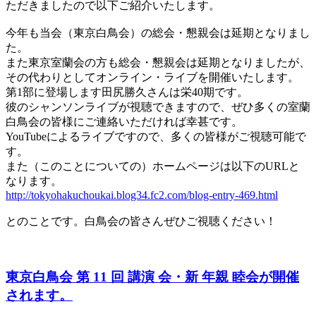
ただきましたので以下ご紹介いたします。
今年も当会（東京白鳥会）の総会・懇親会は延期となりまし
た。
また東京室蘭会の方も総会・懇親会は延期となりましたが、
その代わりとしてオンライン・ライブを開催いたします。
第1部に登場します田尻勝久さんは栄40期です。
彼のシャンソンライブが視聴できますので、ぜひ多くの室蘭
白鳥会の皆様にご連絡いただければ幸甚です。
YouTubeによるライブですので、多くの皆様がご視聴可能で
す。
また（このことについての）ホームページは以下のURLと
なります。
http://tokyohakuchoukai.blog34.fc2.com/blog-entry-469.html
とのことです。白鳥会の皆さんぜひご視聴ください！
東京白鳥会 第 11 回 講演 会・新 年親 睦会が開催
されます。