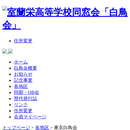
住所変更
ホーム
白鳥会概要
お知らせ
記念事業
各地区
同期・OB会
歴代発行誌
リンク
住所変更
会員マイページ
トップページ
>
各地区
>
東京白鳥会