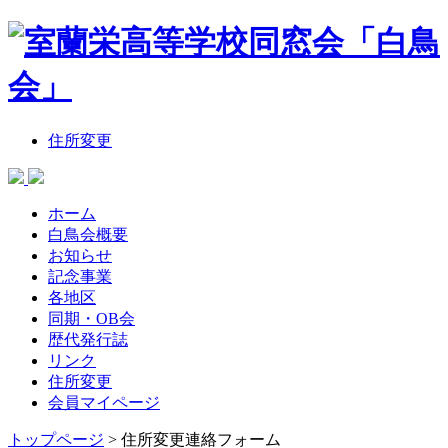
住所変更
ホーム
白鳥会概要
お知らせ
記念事業
各地区
同期・OB会
歴代発行誌
リンク
住所変更
会員マイページ
トップページ
>
住所変更連絡フォーム