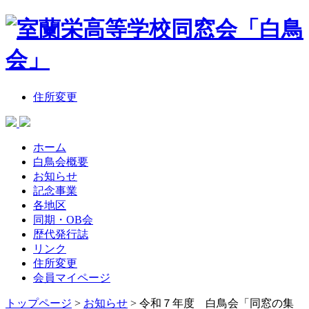
住所変更
ホーム
白鳥会概要
お知らせ
記念事業
各地区
同期・OB会
歴代発行誌
リンク
住所変更
会員マイページ
トップページ
>
お知らせ
>
令和７年度 白鳥会「同窓の集