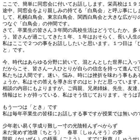
ここで、簡単に同窓会に付いてお話しします。栄高校は１９
途中、同窓会をより親しみの持てる「白鳥会」と呼ぶ事にし
して、札幌白鳥会、東京白鳥会、関西白鳥会と大きな広がり
つなぐ「白鳥会」の仲間です。
さて、卒業生の皆さん３年間の高校生活はどうでしたか。多
う。皆さんが過ごしてきた１年、１年はおそらく、長い人生
私はここで２つの事をお話ししたいと思います。１つ目は「
と」です。
今、時代はあらゆる分野に於いて、混とんとした世界に入っ
だからこそ、皆さん一人ひとりが自らの信念を持って進んで
私たちは人間です。迷い、悩み、時には挫折を味わう事もあ
ょうか。私はその答えを導き出すのはヒトだと思っています
相談の内容にもよりますが、ご両親、兄弟姉妹、先生、友達
情報はヒトが持っている、私はそう信じております。そうは
もう一つは「とき」です
私は毎年卒業生の皆様にお話しする事ですが授業では無いの
少年老い易く学成り難し一寸の光陰軽んずべからず
未だ覚めず池塘〔ちとう〕　春草〔しゅんそう〕の夢
階前（かいぜん）の梧葉（ごよう）　すでに秋声（しゅうせ