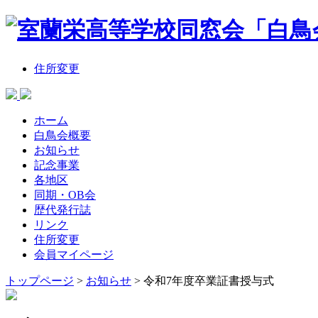
住所変更
ホーム
白鳥会概要
お知らせ
記念事業
各地区
同期・OB会
歴代発行誌
リンク
住所変更
会員マイページ
トップページ
>
お知らせ
>
令和7年度卒業証書授与式