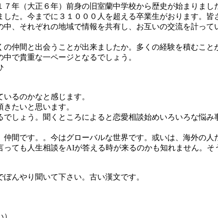
１７年（大正６年）前身の旧室蘭中学校から歴史が始まりまし
ました。今までに３１０００人を超える卒業生がおります。皆
の中、それぞれの地域で情報を共有し、お互いの交流を計って
くの仲間と出会うことが出来ましたか。多くの経験を積むこと
の中で貴重な一ページとなるでしょう。
ひ
ているのかなと感じます。
頂きたいと思います。
るでしょう。聞くところによると恋愛相談始めいろいろな悩み事
。
、仲間です。。今はグローバルな世界です。或いは、海外の人
言っても人生相談をAIが答える時が来るのかも知れません。そ
でぼんやり聞いて下さい。古い漢文です。
い）