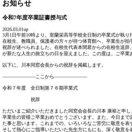
お知らせ
令和7年度卒業証書授与式
2026.03.01up
3月1日午前10時より、室蘭栄高等学校全日制の卒業式が執り
在校生、教職員、保護者の方々が待つ体育館へ、卒業生が拍
祝辞が述べられました。在校生代表本間君からの在校生送辞、
が新たな人生の旅立ちの日を迎えました。この度は、ご卒業
以下に、川本同窓会長からの祝辞を掲載します。
———————ここから———————
令和７年度　全日制第７６期卒業式　　　　　
　　　　　　祝辞　　　　　　　
ただいまご紹介いただきました同窓会会長の川本 康裕と申
卒業生の皆様ご卒業おめでとうございます。また、今日まで
た事と思います。これまでの、いろいろなご苦労に敬意を表
そして熱心にご指導いただいた先生方にもにも、深く敬意を