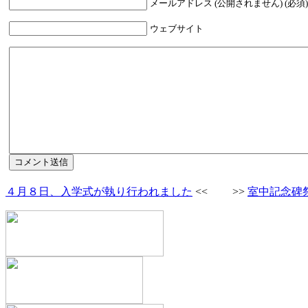
メールアドレス (公開されません) (必須)
ウェブサイト
４月８日、入学式が執り行われました
<< >>
室中記念碑