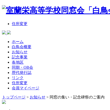
住所変更
ホーム
白鳥会概要
お知らせ
記念事業
各地区
同期・OB会
歴代発行誌
リンク
住所変更
会員マイページ
トップページ
>
お知らせ
>
同窓の集い・記念碑祭のご案内