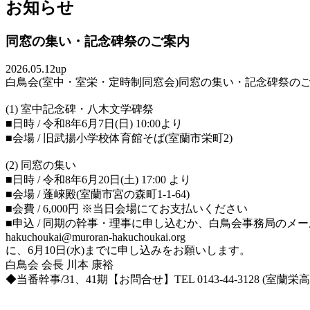
お知らせ
同窓の集い・記念碑祭のご案内
2026.05.12up
白鳥会(室中・室栄・定時制同窓会)同窓の集い・記念碑祭の
(1) 室中記念碑・八木文学碑祭
■日時 / 令和8年6月7日(日) 10:00より
■会場 / 旧武揚小学校体育館そば(室蘭市栄町2)
(2) 同窓の集い
■日時 / 令和8年6月20日(土) 17:00 より
■会場 / 蓬崍殿(室蘭市宮の森町1-1-64)
■会費 / 6,000円 ※当日会場にてお支払いください
■申込 / 同期の幹事・理事に申し込むか、白鳥会事務局のメ
hakuchoukai@muroran-hakuchoukai.org
に、6月10日(水)までに申し込みをお願いします。
白鳥会 会長 川本 康裕
◆当番幹事/31、41期【お問合せ】TEL 0143-44-3128 (室蘭